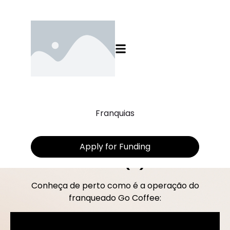
Nossa equipe vai entrar em
Franquias
contato pelo
WhatsApp
em
instantes. Por favor, esteja
Apply for Funding
atento(a).
Conheça de perto como é a operação do
franqueado Go Coffee: